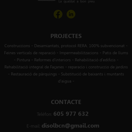
PROJECTES
-
-
Construccions
Desamiantats, protocol RERA. 100% subvencionat
-
-
Feines verticals de reparació
Impermeabilitzacions
Patis de llums
-
-
-
-
Pintura
Reformes d'interiors
Rehabilitació d'edificis
-
Rehabilitació integral de Façanes
reparacio i construccio de jardins
-
-
Restauració de pàrquings
Substitució de baixants i muntants
-
d'aigua
CONTACTE
605 977 632
Telèfon:
disolbcn@gmail.com
E-mail: