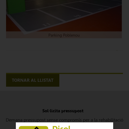
Parking Poblenou
TORNAR AL LLISTAT
Sol·licita pressupost
Demana pressupost sense compromís per a la rehabilitació
de la seva façana