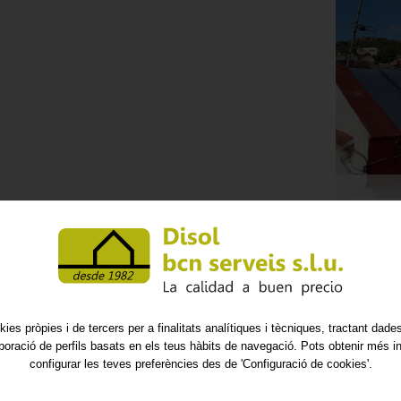
Reparació de claraboies
kies pròpies i de tercers per a finalitats analítiques i tècniques, tractant dad
aboració de perfils basats en els teus hàbits de navegació. Pots obtenir més i
configurar les teves preferències des de 'Configuració de cookies'.
LISTAT