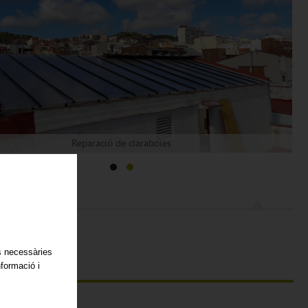
Reparació de claraboies
es necessàries
nformació i