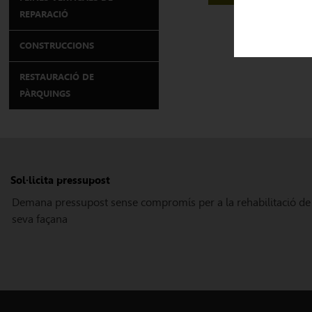
REPARACIÓ
CONSTRUCCIONS
RESTAURACIÓ DE
PÀRQUINGS
Sol·licita pressupost
Demana pressupost sense compromís per a la rehabilitació de
seva façana