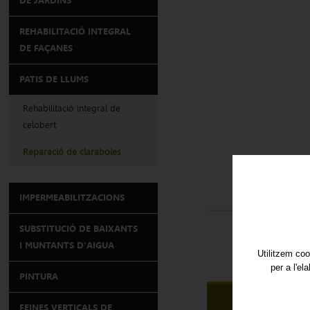
DE JARDINS
REHABILITACIÓ INTEGRAL
DE FAÇANES
PATIS DE LLUMS
Rehabilitació integral de
celobert
Reparació de claraboies
IMPERMEABILITZACIONS
SUBSTITUCIÓ DE BAIXANTS
I MUNTANTS D'AIGUA
Utilitzem coo
per a l'el
PINTURA
TORNAR AL L
FEINES VERTICALS DE