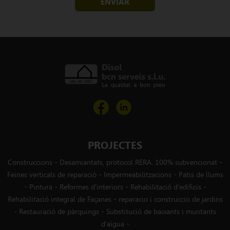
ENVIAR
PROJECTES
-
-
Construccions
Desamiantats, protocol RERA. 100% subvencionat
-
-
Feines verticals de reparació
Impermeabilitzacions
Patis de llums
-
-
-
-
Pintura
Reformes d'interiors
Rehabilitació d'edificis
-
Rehabilitació integral de Façanes
reparacio i construccio de jardins
-
-
Restauració de pàrquings
Substitució de baixants i muntants
-
d'aigua