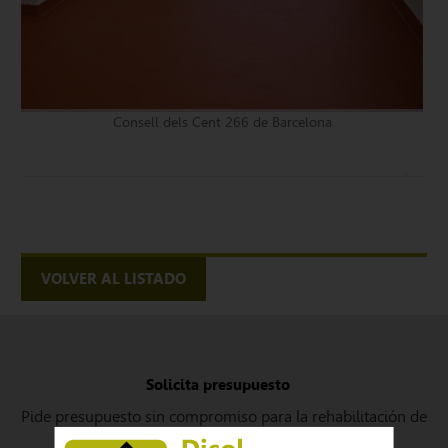
Consell dels Cent 266 de Barcelona
VOLVER AL LISTADO
Solicita presupuesto
Pide presupuesto sin compromiso para la rehabilitación de
su fachada email
disolbcn@gmail.com