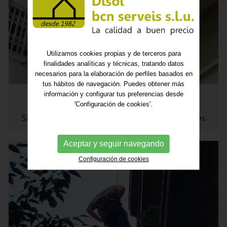
Utilizamos cookies propias y de terceros para
finalidades analíticas y técnicas, tratando datos
necesarios para la elaboración de perfiles basados en
tus hábitos de navegación. Puedes obtener más
información y configurar tus preferencias desde
Trabajos técnicas verticales
'Configuración de cookies'.
Sistemas de trabajos verticales homologados
Aceptar y seguir navegando
Configuración de cookies