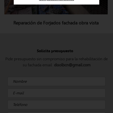
Reparación de Forjados fachada obra vista
Solicita presupuesto
Pide presupuesto sin compromiso para la rehabilitación de
su fachada email
disolbcn@gmail.com