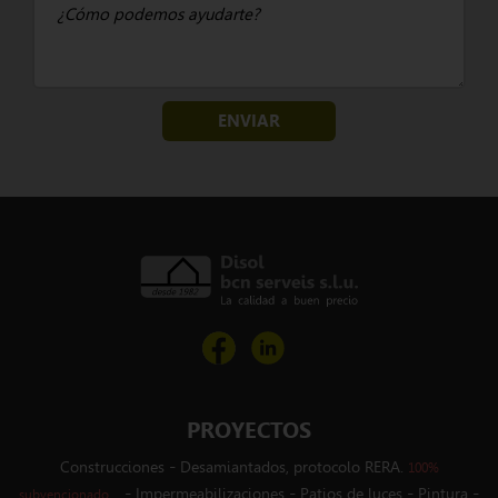
ENVIAR
PROYECTOS
-
Construcciones
Desamiantados, protocolo RERA.
100%
-
-
-
-
Impermeabilizaciones
Patios de luces
Pintura
subvencionado